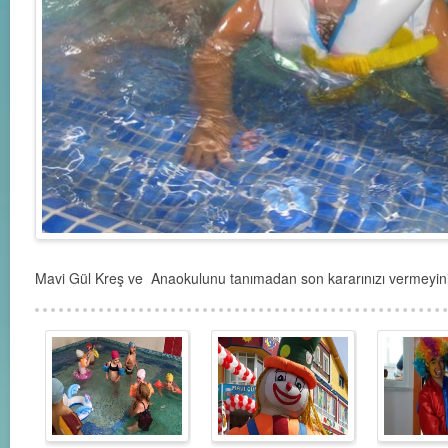
Mavi Gül Kreş ve Anaokulunu tanımadan son kararınızı vermeyini